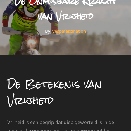
De Onmisbare Kracht
van Vrijheid
By
By
Vespafascination
De Betekenis van
Vrijheid
Vrijheid is een begrip dat diep geworteld is in de
menselijke ervaring. Het vertegenwoordigt het