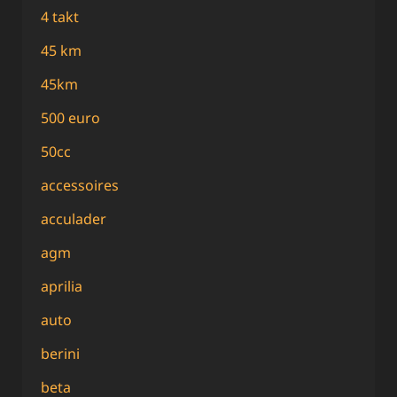
4 takt
45 km
45km
500 euro
50cc
accessoires
acculader
agm
aprilia
auto
berini
beta