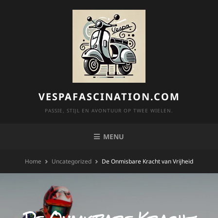
Skip
to
content
VESPAFASCINATION.COM
PASSIE, STIJL EN AVONTUUR OP TWEE WIELEN.
MENU
Home
Uncategorized
De Onmisbare Kracht van Vrijheid