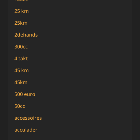
25 km
25km
2dehands
300cc
4 takt
45 km
45km
500 euro
50cc
accessoires
acculader