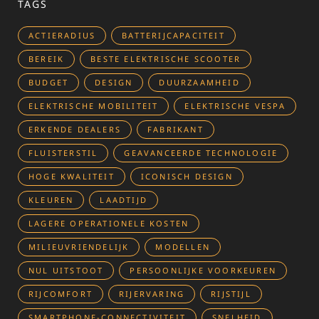
TAGS
ACTIERADIUS
BATTERIJCAPACITEIT
BEREIK
BESTE ELEKTRISCHE SCOOTER
BUDGET
DESIGN
DUURZAAMHEID
ELEKTRISCHE MOBILITEIT
ELEKTRISCHE VESPA
ERKENDE DEALERS
FABRIKANT
FLUISTERSTIL
GEAVANCEERDE TECHNOLOGIE
HOGE KWALITEIT
ICONISCH DESIGN
KLEUREN
LAADTIJD
LAGERE OPERATIONELE KOSTEN
MILIEUVRIENDELIJK
MODELLEN
NUL UITSTOOT
PERSOONLIJKE VOORKEUREN
RIJCOMFORT
RIJERVARING
RIJSTIJL
SMARTPHONE-CONNECTIVITEIT
SNELHEID