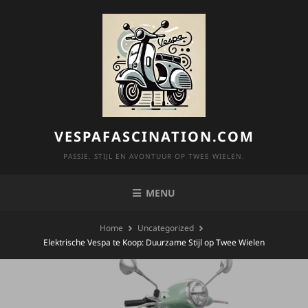
Skip
to
content
VESPAFASCINATION.COM
PASSIE, STIJL EN AVONTUUR OP TWEE WIELEN.
MENU
Home
Uncategorized
Elektrische Vespa te Koop: Duurzame Stijl op Twee Wielen