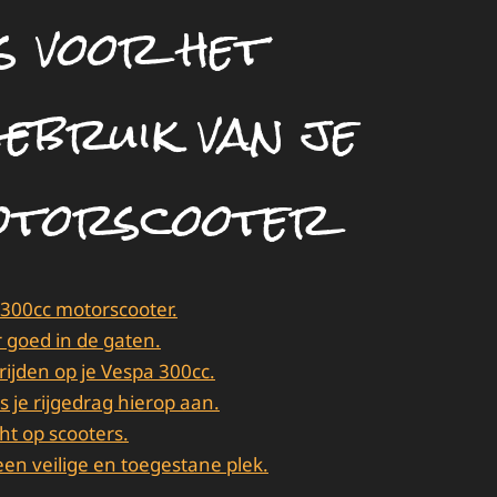
s voor het
ebruik van je
otorscooter
300cc motorscooter.
goed in de gaten.
rijden op je Vespa 300cc.
je rijgedrag hierop aan.
cht op scooters.
een veilige en toegestane plek.