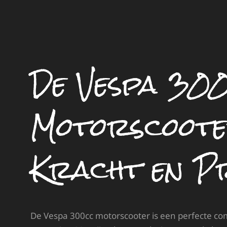
De Vespa 30
Motorscooter
Kracht en Pr
De Vespa 300cc motorscooter is een perfecte com