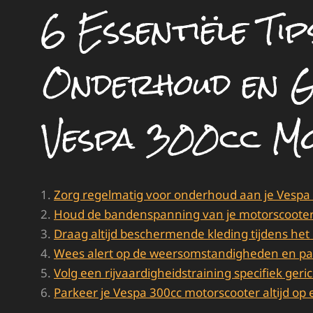
6 Essentiële Tip
Onderhoud en G
Vespa 300cc M
Zorg regelmatig voor onderhoud aan je Vespa 
Houd de bandenspanning van je motorscooter 
Draag altijd beschermende kleding tijdens het 
Wees alert op de weersomstandigheden en pas 
Volg een rijvaardigheidstraining specifiek geri
Parkeer je Vespa 300cc motorscooter altijd op 