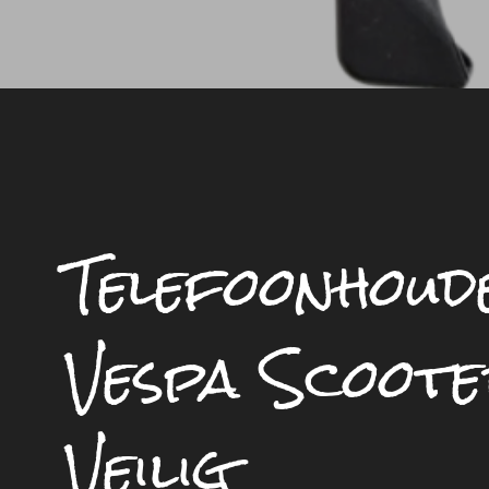
Telefoonhoud
Vespa Scoote
Veilig