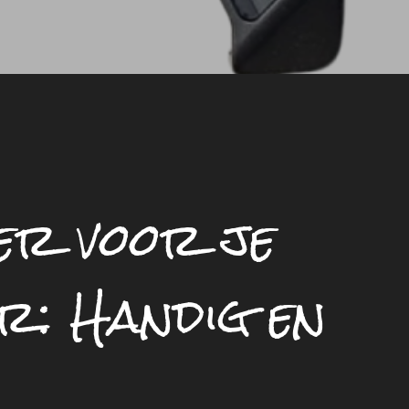
er voor je
r: Handig en