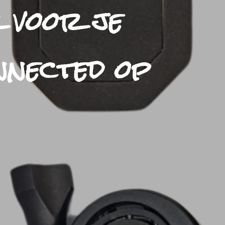
 voor je
nnected op