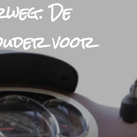
rweg: De
ouder voor