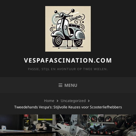
Skip
to
content
VESPAFASCINATION.COM
PASSIE, STIJL EN AVONTUUR OP TWEE WIELEN.
MENU
Home
Uncategorized
Tweedehands Vespa’s: Stijlvolle Keuzes voor Scooterliefhebbers