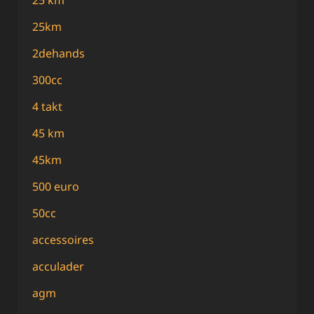
25 km
25km
2dehands
300cc
4 takt
45 km
45km
500 euro
50cc
accessoires
acculader
agm