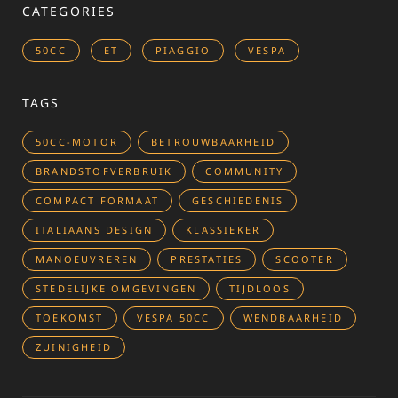
CATEGORIES
50CC
ET
PIAGGIO
VESPA
TAGS
50CC-MOTOR
BETROUWBAARHEID
BRANDSTOFVERBRUIK
COMMUNITY
COMPACT FORMAAT
GESCHIEDENIS
ITALIAANS DESIGN
KLASSIEKER
MANOEUVREREN
PRESTATIES
SCOOTER
STEDELIJKE OMGEVINGEN
TIJDLOOS
TOEKOMST
VESPA 50CC
WENDBAARHEID
ZUINIGHEID