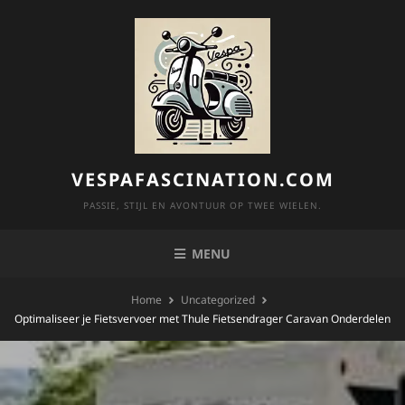
Skip
to
content
VESPAFASCINATION.COM
PASSIE, STIJL EN AVONTUUR OP TWEE WIELEN.
MENU
Home
Uncategorized
Optimaliseer je Fietsvervoer met Thule Fietsendrager Caravan Onderdelen