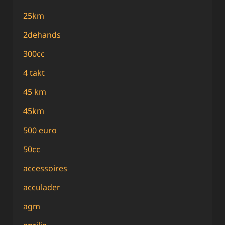
25km
2dehands
300cc
4 takt
45 km
45km
500 euro
50cc
accessoires
acculader
agm