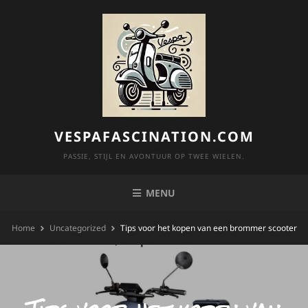
Skip
to
content
VESPAFASCINATION.COM
PASSIE, STIJL EN AVONTUUR OP TWEE WIELEN.
MENU
Home
Uncategorized
Tips voor het kopen van een brommer scooter