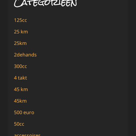
Categorieën
125cc
25 km
25km
2dehands
300cc
4 takt
45 km
45km
500 euro
50cc
accessoires