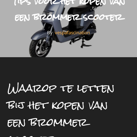
Tips voor het kopen van
een brommer scooter
By
By
Vespafascination
Waarop te letten
bij het kopen van
een brommer