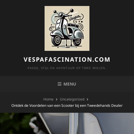
Skip
to
content
VESPAFASCINATION.COM
PASSIE, STIJL EN AVONTUUR OP TWEE WIELEN.
MENU
Home
Uncategorized
Ontdek de Voordelen van een Scooter bij een Tweedehands Dealer