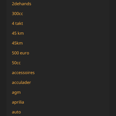
2dehands
300cc
4 takt
45 km
45km
500 euro
50cc
accessoires
acculader
agm
aprilia
auto