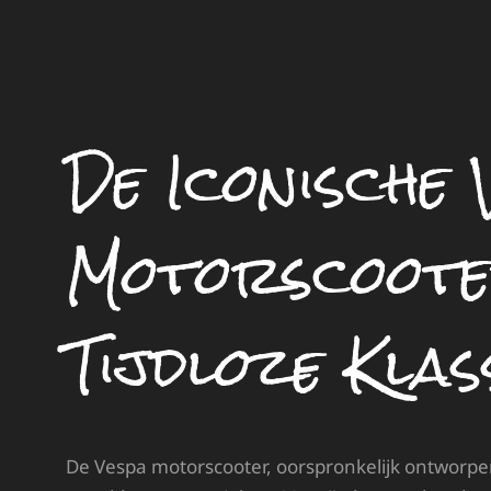
De Iconische 
Motorscoote
Tijdloze Klas
De Vespa motorscooter, oorspronkelijk ontworpen i