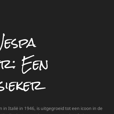
Vespa
r: Een
sieker
n Italië in 1946, is uitgegroeid tot een icoon in de