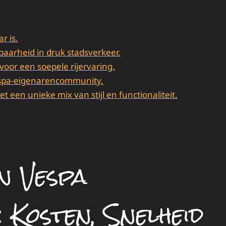
r is.
arheid in druk stadsverkeer.
oor een soepele rijervaring.
spa-eigenarencommunity.
 een unieke mix van stijl en functionaliteit.
n Vespa
Kosten, Snelheid