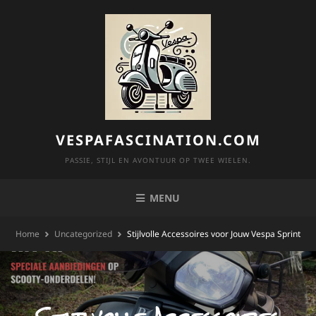
Skip
to
content
VESPAFASCINATION.COM
PASSIE, STIJL EN AVONTUUR OP TWEE WIELEN.
MENU
Home
Uncategorized
Stijlvolle Accessoires voor Jouw Vespa Sprint