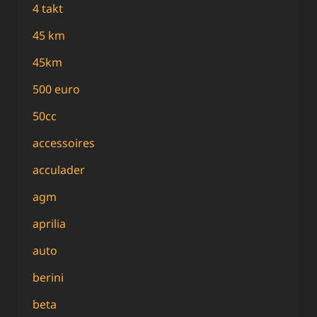
4 takt
45 km
45km
500 euro
50cc
accessoires
acculader
agm
aprilia
auto
berini
beta