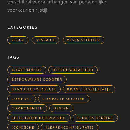
verschil zal vooral afhangen van persoonlijke
voorkeur en rijstijl.
CATEGORIES
VESPA
VESPA LX
VESPA SCOOTER
TAGS
4-TAKT MOTOR
BETROUWBAARHEID
BETROUWBARE SCOOTER
BRANDSTOFVERBRUIK
BROMFIETSRIJBEWIJS
COMFORT
COMPACTE SCOOTER
COMPONENTEN
DESIGN
EFFICIËNTER RIJERVARING
EURO 95 BENZINE
ICONISCHE
KLEPPENCONFIGURATIE