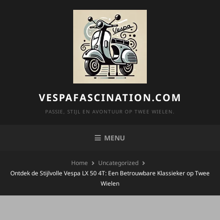
Skip
to
content
VESPAFASCINATION.COM
PASSIE, STIJL EN AVONTUUR OP TWEE WIELEN.
MENU
Home
Uncategorized
Ontdek de Stijlvolle Vespa LX 50 4T: Een Betrouwbare Klassieker op Twee
Wielen