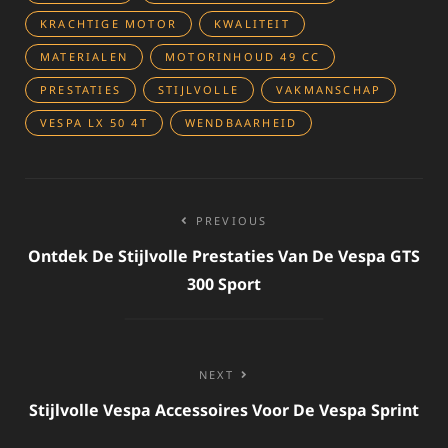
KRACHTIGE MOTOR
KWALITEIT
MATERIALEN
MOTORINHOUD 49 CC
PRESTATIES
STIJLVOLLE
VAKMANSCHAP
VESPA LX 50 4T
WENDBAARHEID
Bericht
PREVIOUS
navigatie
Ontdek De Stijlvolle Prestaties Van De Vespa GTS
300 Sport
NEXT
Stijlvolle Vespa Accessoires Voor De Vespa Sprint