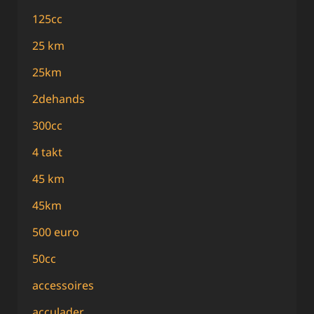
125cc
25 km
25km
2dehands
300cc
4 takt
45 km
45km
500 euro
50cc
accessoires
acculader