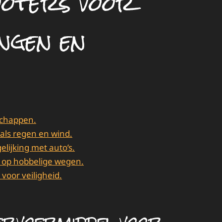
ooters voor
ngen en
schappen.
ls regen en wind.
elijking met auto’s.
 op hobbelige wegen.
oor veiligheid.
vervoermiddel voor