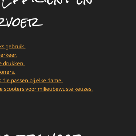
ervoer
ks gebruik.
verkeer.
te drukken.
woners.
 die passen bij elke dame.
e scooters voor milieubewuste keuzes.