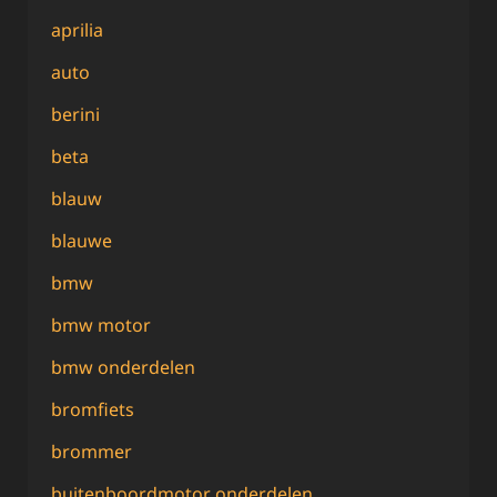
aprilia
auto
berini
beta
blauw
blauwe
bmw
bmw motor
bmw onderdelen
bromfiets
brommer
buitenboordmotor onderdelen