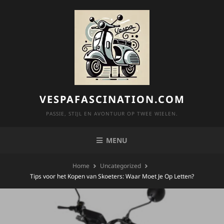
Skip
to
content
VESPAFASCINATION.COM
PASSIE, STIJL EN AVONTUUR OP TWEE WIELEN.
MENU
Home
Uncategorized
Tips voor het Kopen van Skoeters: Waar Moet Je Op Letten?