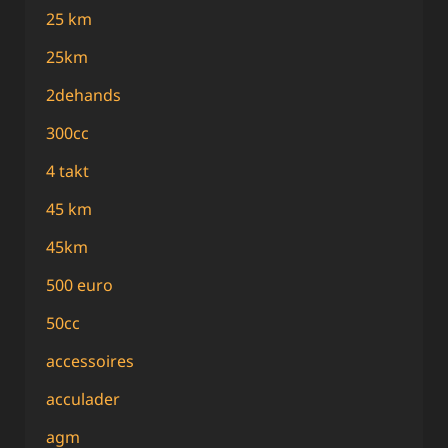
25 km
25km
2dehands
300cc
4 takt
45 km
45km
500 euro
50cc
accessoires
acculader
agm