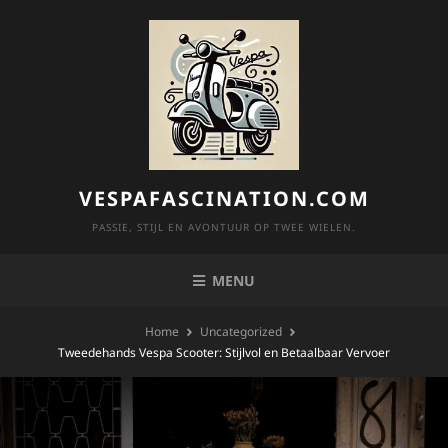
Skip
to
content
VESPAFASCINATION.COM
PASSIE, STIJL EN AVONTUUR OP TWEE WIELEN.
MENU
Home
Uncategorized
Tweedehands Vespa Scooter: Stijlvol en Betaalbaar Vervoer