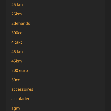
25 km
25km
2dehands
300cc
4 takt
45 km
45km
500 euro
50cc
accessoires
acculader
agm