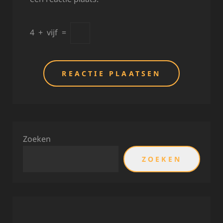
4
+
vijf
=
Zoeken
ZOEKEN