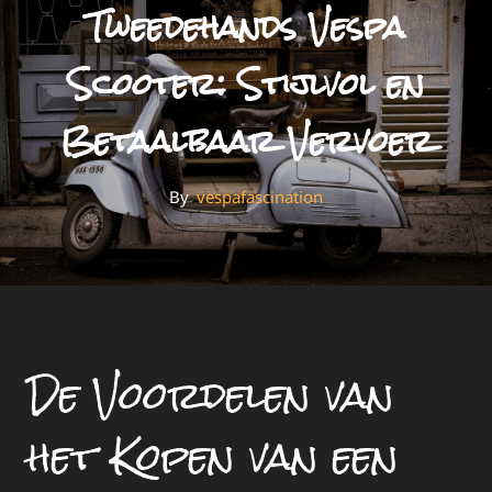
Tweedehands Vespa
Scooter: Stijlvol en
Betaalbaar Vervoer
By
By
Vespafascination
De Voordelen van
het Kopen van een