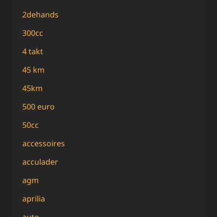
2dehands
300cc
4 takt
45 km
45km
500 euro
50cc
accessoires
acculader
agm
aprilia