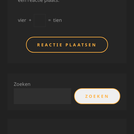
een reactie plaats.
vier
+
=
tien
Zoeken
ZOEKEN