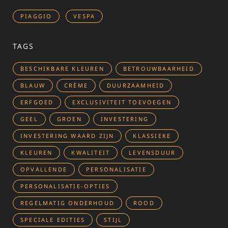
PIAGGIO
VESPA
TAGS
BESCHIKBARE KLEUREN
BETROUWBAARHEID
BLAUW
CRÈME
DUURZAAMHEID
ERFGOED
EXCLUSIVITEIT TOEVOEGEN
GEEL
GROEN
INVESTERING
INVESTERING WAARD ZIJN
KLASSIEKE
KLEUREN
KWALITEIT
LEVENSDUUR
OPVALLENDE
PERSONALISATIE
PERSONALISATIE-OPTIES
REGELMATIG ONDERHOUD
ROOD
SPECIALE EDITIES
STIJL