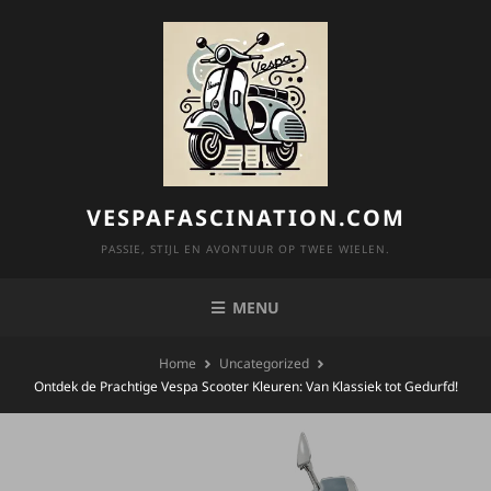
Skip
to
content
VESPAFASCINATION.COM
PASSIE, STIJL EN AVONTUUR OP TWEE WIELEN.
MENU
Home
Uncategorized
Ontdek de Prachtige Vespa Scooter Kleuren: Van Klassiek tot Gedurfd!